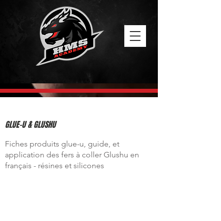
GLUE-U & GLUSHU
Fiches produits glue-u, guide, et
application des fers à coller Glushu en
français - résines et silicones